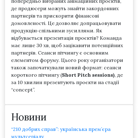
попередньо вибраних анімаційних проєктів,
де продюсери можуть знайти закордонних
партнерів та прискорити фінансові
домовленості. Це дозволяє допрацьовувати
продукцію спільними зусиллями. Як
відбувається презентація проєктів? Команда
має лише 30 хв, щоб зацікавити потенційних
партнерів. Сеанси пітчингу є основним
елементом форуму. Цього року організатори
також започаткували новий формат: сеанси
короткого пітчингу (
Short Pitch sessions)
, де
за 10 хвилин презентують проєкти на стадії
“concept”.
Новини
“210 добрих справ”: українська прем’єра
мультсеріалу